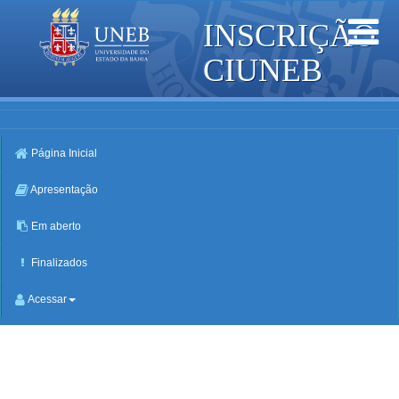
Toggle
INSCRIÇÃO
navigation
CIUNEB
Home
Próximos
Página Inicial
PRÓXIMOS
Apresentação
Em aberto
NENHUM EVENTO ENCONTRADO
Finalizados
Acessar