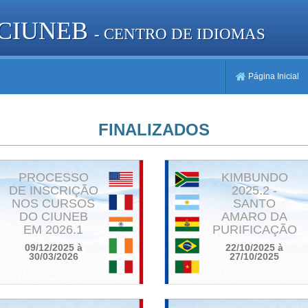
 CIUNEB
- CENTRO DE IDIOMAS
Página Inicial
FINALIZADOS
PROCESSO
KIMBUNDO
DE INSCRIÇÃO
2025.2 -
NOS CURSOS
SANTO
DO CIUNEB
AMARO DA
EM 2026.1
PURIFICAÇÃO
09/12/2025 à
22/10/2025 à
30/03/2026
27/10/2025